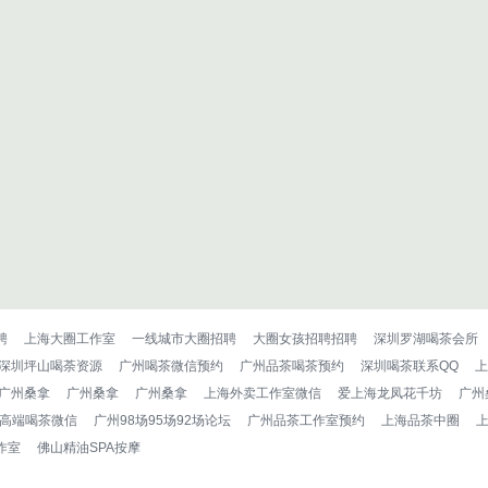
聘
上海大圈工作室
一线城市大圈招聘
大圈女孩招聘招聘
深圳罗湖喝茶会所
深圳坪山喝荼资源
广州喝茶微信预约
广州品茶喝茶预约
深圳喝茶联系QQ
上
广州桑拿
广州桑拿
广州桑拿
上海外卖工作室微信
爱上海龙凤花千坊
广州
高端喝茶微信
广州98场95场92场论坛
广州品茶工作室预约
上海品茶中圈
作室
佛山精油SPA按摩